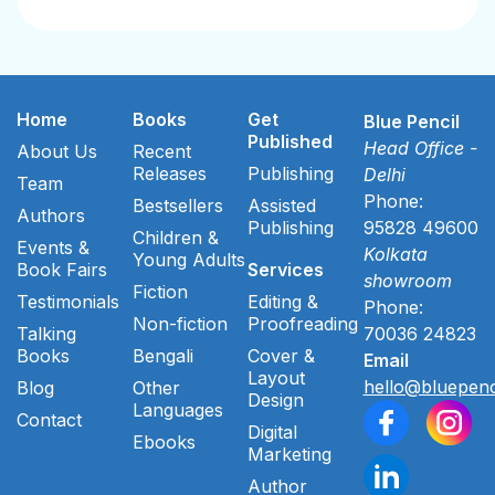
Home
Books
Get
Blue Pencil
Published
Head Office -
About Us
Recent
Releases
Publishing
Delhi
Team
Phone:
Bestsellers
Assisted
Authors
Publishing
95828 49600
Children &
Events &
Kolkata
Young Adults
Book Fairs
Services
showroom
Fiction
Testimonials
Editing &
Phone:
Non-fiction
Proofreading
Talking
70036 24823
Books
Bengali
Cover &
Email
Layout
hello@bluepenc
Blog
Other
Design
Languages
Contact
Digital
Ebooks
Marketing
Author