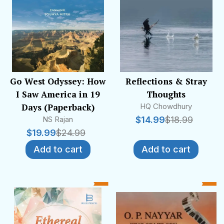
Go West Odyssey: How
Reflections & Stray
I Saw America in 19
Thoughts
Days (Paperback)
HQ Chowdhury
NS Rajan
$
14.99
$
18.99
$
19.99
$
24.99
Add to cart
Add to cart