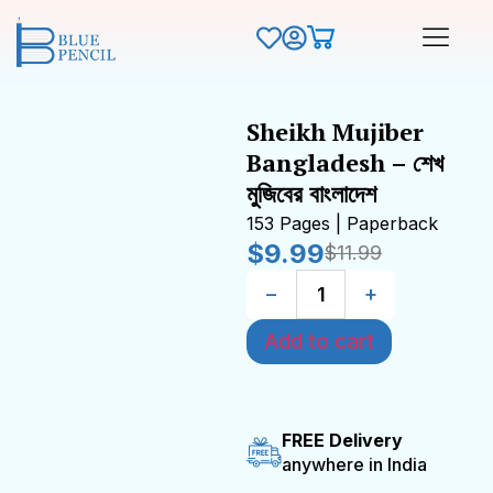
Sheikh Mujiber
Bangladesh – শেখ
মুজিবের বাংলাদেশ
153 Pages | Paperback
$
9.99
$
11.99
−
+
Add to cart
FREE Delivery
anywhere in India