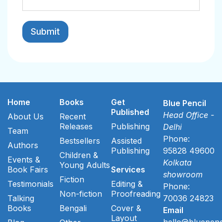
Home
Books
Get
Blue Pencil
Published
Head Office -
About Us
Recent
Releases
Publishing
Delhi
Team
Phone:
Bestsellers
Assisted
Authors
Publishing
95828 49600
Children &
Events &
Kolkata
Young Adults
Book Fairs
Services
showroom
Fiction
Testimonials
Editing &
Phone:
Non-fiction
Proofreading
Talking
70036 24823
Books
Bengali
Cover &
Email
Layout
hello@bluepenc