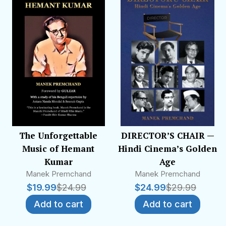
The Unforgettable
DIRECTOR’S CHAIR —
Music of Hemant
Hindi Cinema’s Golden
Kumar
Age
Manek Premchand
Manek Premchand
$
19.99
$
24.99
$
24.99
$
29.99
Add to cart
Add to cart