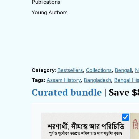
Publications
Young Authors
Category:
Bestsellers
,
Collections
,
Bengali
,
N
Tags:
Assam History
,
Bangladesh
,
Bengal His
Curated bundle
| Save
$