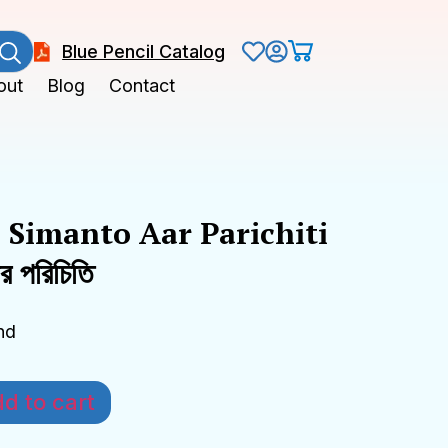
Blue Pencil Catalog
out
Blog
Contact
 Simanto Aar Parichiti
আর পরিচিতি
nd
d to cart