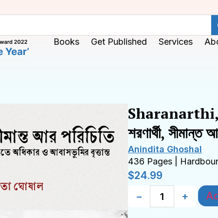
Books
Get Published
Services
Ab
Sharanarthi,
শরণার্থী, সীমান্ত 
Anindita Ghoshal
436 Pages | Hardbou
$
24.99
Ad
−
+