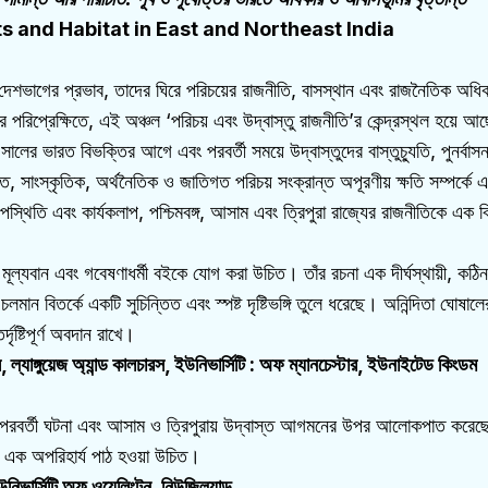
s and Habitat in East and Northeast India
র দেশভাগের প্রভাব, তাদের ঘিরে পরিচয়ের রাজনীতি, বাসস্থান এবং রাজনৈতিক অধিকা
িপ্রেক্ষিতে, এই অঞ্চল ‘পরিচয় এবং উদ্বাস্তু রাজনীতি’র কেন্দ্রস্থল হয়ে আ
র ভারত বিভক্তির আগে এবং পরবর্তী সময়ে উদ্বাস্তুদের বাস্তুচ্যুতি, পুনর্বাসন
ষাগত, সাংস্কৃতিক, অর্থনৈতিক ও জাতিগত পরিচয় সংক্রান্ত অপূরণীয় ক্ষতি সম্পর
্থিতি এবং কার্যকলাপ, পশ্চিমবঙ্গ, আসাম এবং ত্রিপুরা রাজ্যের রাজনীতিকে এক 
এই মূল্যবান এবং গবেষণাধর্মী বইকে যোগ করা উচিত। তাঁর রচনা এক দীর্ঘস্থায়ী, ক
 চলমান বিতর্কে একটি সুচিন্তিত এবং স্পষ্ট দৃষ্টিভঙ্গি তুলে ধরেছে। অনিন্দিতা ঘোষা
ষ্টিপূর্ণ অবদান রাখে।
ল্যাঙ্গুয়েজ অ্যান্ড কালচারস, ইউনিভার্সিটি : অফ ম্যানচেস্টার, ইউনাইটেড কিংডম
শভাগ পরবর্তী ঘটনা এবং আসাম ও ত্রিপুরায় উদ্বাস্ত আগমনের উপর আলোকপাত করেছ
 এক অপরিহার্য পাঠ হওয়া উচিত।
উনিভার্সিটি অফ ওয়েলিংটন, নিউজিল্যান্ড