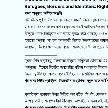
Refugees, Borders and Identities: Right
বাংলা অনুবাদ: অর্পিতা ভাদুড়ী
এই বইতে পূর্ব ও উত্তর-পূর্ব ভারতে বাঙালি উদ্বাস্তুদের ওপ
হয়েছে। ২০১৯ সালের নাগরিকত্ব সংশোধনী আইনের বৈধকরণের পর
বিস্তৃত গবেষণাভিত্তিক এই বইতে মূলতঃ উঠে এসেছে, ১৯৪৭ সালে
হারানোর যন্ত্রনা এবং তার ফলশ্রুতি হিসেবে উদ্বাস্তুদের ভা
করেছেন, কিভাবে দেশভাগের পরের দশকগুলোতে উদ্বাস্তুদের উপস
_________________
ক্রমবর্ধমান উদ্বাস্তু ইতিহাসের যাত্রায় অনিন্দিতা ঘোষালের 
‘উদ্বাস্ত্র’ হিসেবে বিবেচিত জনগোষ্ঠীর পরিচয় সংক্রান্ত বিষয়ের
উদ্বাস্তু ইতিহাস এবং ভারতের ইতিহাসে এক মৌলিক এবং অন্তর্দৃ
প্রফেসর পিটার গ্যাট্রেল, ইমেরেটাস অধ্যাপক, স্কুল অফ আর্টস, 
__________________
সূক্ষ্মাতিসূক্ষ্ম গবেষণার উপর ভিত্তি করে রচিত এই বই, দে
অংশ। তাই দেশভাগের দীর্ঘ ইতিহাসে আগ্রহীদের জন্য এই বই
প্রফেসর শেখর বন্দ্যোপাধ্যায়, ইমেরেটাস অধ্যাপক, ভিক্টোরিয়া ই