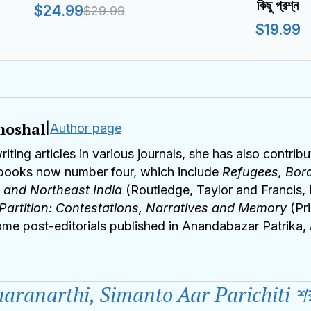
কিছু প্রশ্ন
$24.99
$29.99
$19.99
hoshal
|
Author page
writing articles in various journals, she has also contr
books now number four, which include
Refugees, Bord
t and Northeast India
(Routledge, Taylor and Francis
 Partition: Contestations, Narratives and Memory
(‎Pr
some post-editorials published in Anandabazar Patrika,
erent Narrative of the Politics of Existence
, was publ
air (Panchalika Prakashani). Her recent book is
Refug
h Refugeedom,
co-authored with Peter Gatrell, Kata
aranarthi, Simanto Aar Parichiti শরণার্
al (Oxford University Press, 2025).