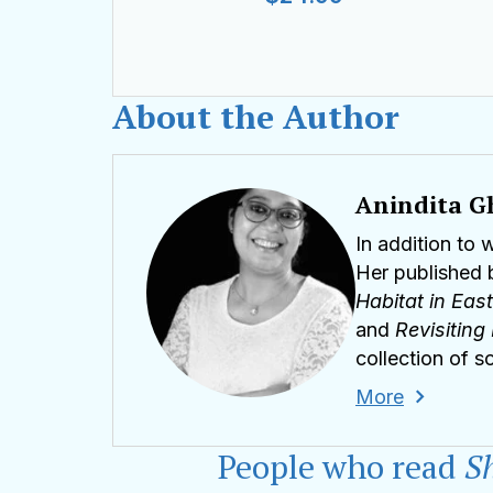
About the Author
Anindita G
In addition to 
Her published 
Habitat in Eas
and
Revisiting
collection of 
Systems: A Diff
More
Kolkata Book F
Reckoning wit
People who read
Sh
Anindita Ghosh