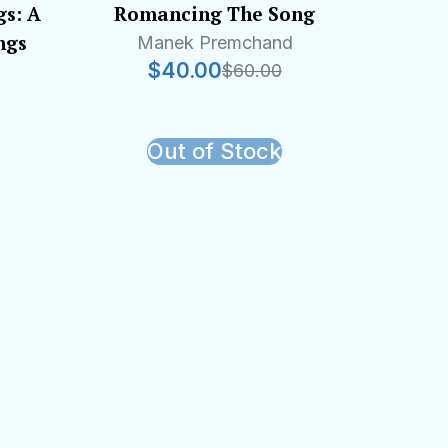
s: A
Romancing The Song
ngs
Manek Premchand
$
40.00
$
60.00
Out of Stock