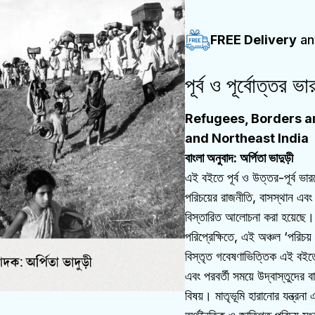
FREE Delivery
an
পূর্ব ও পূর্বোত্তর
Refugees, Borders and
and Northeast India
বাংলা অনুবাদ: অর্পিতা ভাদুড়ী
এই বইতে পূর্ব ও উত্তর-পূর্ব ভা
পরিচয়ের রাজনীতি, বাসস্থান এবং 
বিস্তারিত আলোচনা করা হয়েছে
পরিপ্রেক্ষিতে, এই অঞ্চল ‘পরিচয়
বিস্তৃত গবেষণাভিত্তিক এই বই
এবং পরবর্তী সময়ে উদ্বাস্তুদের বা
বিষয়। মাতৃভূমি হারানোর যন্ত্রনা