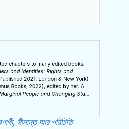
ibuted chapters to many edited books.
ers and Identities: Rights and
, Published 2021, London & New York)
imus Books, 2022), edited by her. A
Marginal People and Changing State
ished at the 2024 International
ee Voices in Modern Global History:
rzyna Nowak, Lauren Banko, and
থী, সীমান্ত আর পরিচিতি