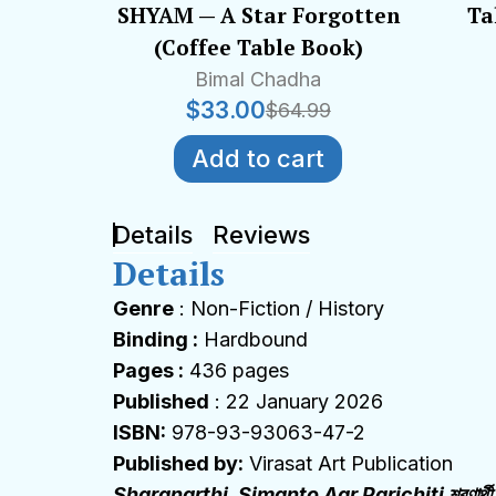
SHYAM — A Star Forgotten
Ta
(Coffee Table Book)
Bimal Chadha
$
33.00
$
64.99
Add to cart
Details
Reviews
Details
Genre
: Non-Fiction / History
Binding :
Hardbound
Pages :
436 pages
Published
: 22 January 2026
ISBN:
978-93-93063-47-2
Published by:
Virasat Art Publication
Sharanarthi, Simanto Aar Parichiti শরণার্থী,সীমান্ত 